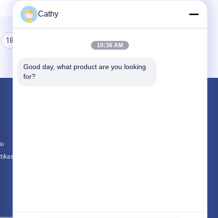
Cathy
18
19
20
10:36 AM
Good day, what product are you looking 
for?
Ürünler
Levhalar Paslanmaz Çelik
Paslanmaz Çelik Rulolar
sı
Alüminyum tabakası
itikası
Tüm Kategoriler