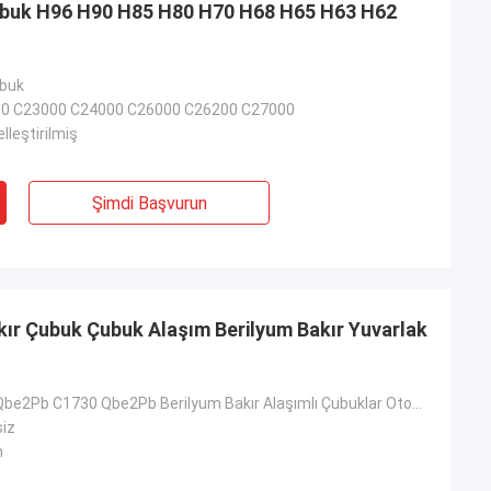
Çubuk H96 H90 H85 H80 H70 H68 H65 H63 H62
ubuk
0 C23000 C24000 C26000 C26200 C27000
lleştirilmiş
Şimdi Başvurun
r Çubuk Çubuk Alaşım Berilyum Bakır Yuvarlak
ASTM 17300 Qbe2Pb C1730 Qbe2Pb Berilyum Bakır Alaşımlı Çubuklar Otomotiv Elektrik Bileşenleri İçin Ç
siz
m