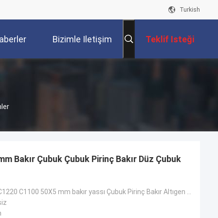
Turkish
aberler
Bizimle Iletişim
Teklif Isteği
Kur
ler
m Bakır Çubuk Çubuk Pirinç Bakır Düz Çubuk
ASTM C1200 C1220 C1100 50X5 mm bakır yassı Çubuk Pirinç Bakır Altıgen çubuk
siz
m