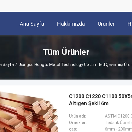
Ana Sayfa
Hakkımızda
Ürünler
H
Tüm Ürünler
a Sayfa
/
Jiangsu Hongtu Metal Technology Co.,Limited Çevrimiçi Ürün
C1200 C1220 C1100 50X5m
Altıgen Şekil 6m
Ürün adı:
Örnekler:
Tedarik Ücret
çap:
6mm - 200m