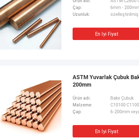
Ürün adı:
ASTM C2600 C
Çap:
6mm - 200m
Uzunluk:
özelleştirilmiş
En Iyi Fiyat
ASTM Yuvarlak Çubuk Bakır Çubuk C10100 C11000 C12200 C12000
200mm
Ürün adı:
Bakır Çubuk
Malzeme:
C10100 C1100
Çap:
6-200mm veya 
En Iyi Fiyat