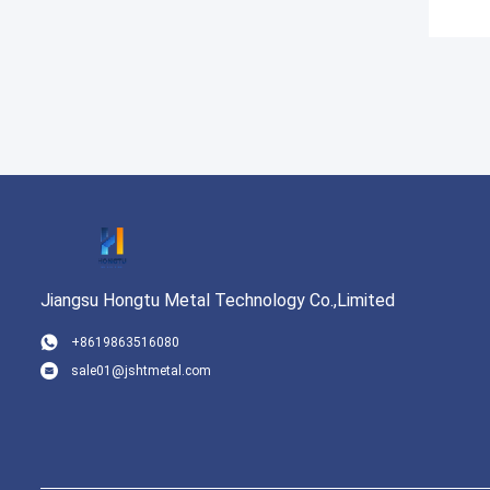
Jiangsu Hongtu Metal Technology Co.,Limited
+8619863516080
sale01@jshtmetal.com