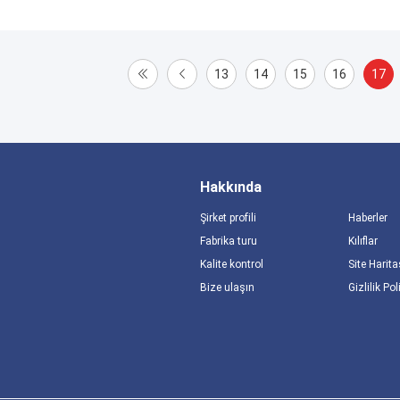
13
14
15
16
17
Hakkında
Şirket profili
Haberler
Fabrika turu
Kılıflar
Kalite kontrol
Site Harita
Bize ulaşın
Gizlilik Pol