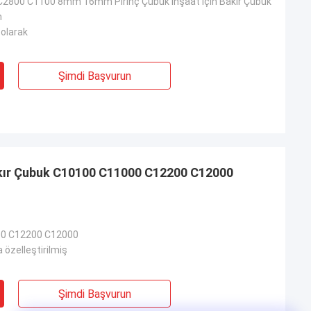
2800 C1100 8mm 16mm Pirinç Çubuk İnşaat İçin Bakır Çubuk
m
 olarak
Şimdi Başvurun
0 C12200 C12000
özelleştirilmiş
Şimdi Başvurun