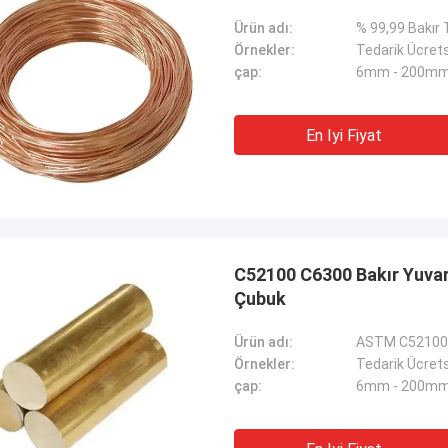
Ürün adı:
% 99,99 Bakır 
Örnekler:
Tedarik Ücret
çap:
6mm - 200m
En Iyi Fiyat
C52100 C6300 Bakır Yuvarl
Çubuk
Ürün adı:
Örnekler:
Tedarik Ücret
çap:
6mm - 200m