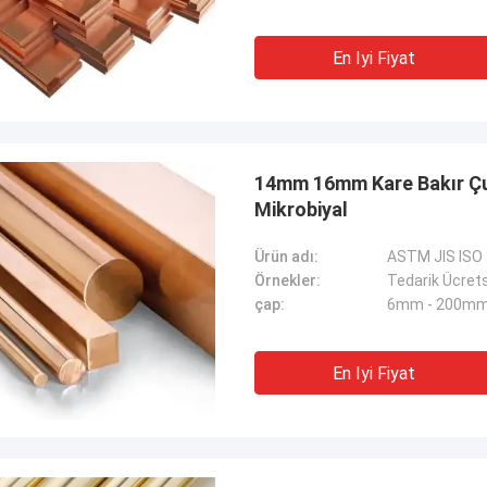
En Iyi Fiyat
14mm 16mm Kare Bakır Çu
Mikrobiyal
Ürün adı:
ASTM JIS ISO 
Örnekler:
Tedarik Ücret
çap:
6mm - 200m
En Iyi Fiyat