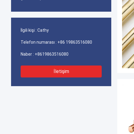
İlgili kişi :
Cathy
Telefon numarası :
+86 19863516080
Naber :
+8619863516080
İletişim