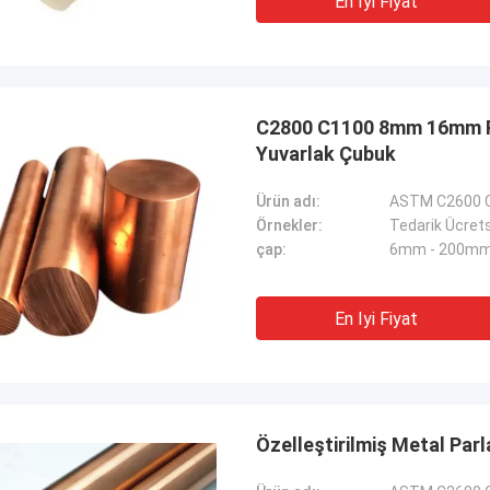
En Iyi Fiyat
C2800 C1100 8mm 16mm Pir
Yuvarlak Çubuk
Ürün adı:
ASTM C2600 C
Örnekler:
Tedarik Ücret
çap:
6mm - 200m
En Iyi Fiyat