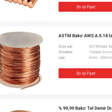
En Iyi Fiyat
ASTM Bakır AWS A.5.1
Ürün adı:
ASTM Bakır AW
Örnekler:
Tedarik Ücret
çap:
6mm - 200m
En Iyi Fiyat
% 99,99 Bakır Tel D