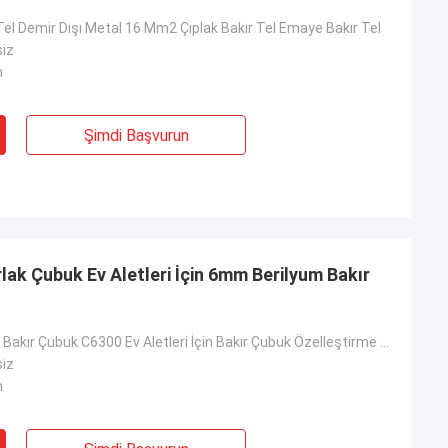
Tel Demir Dışı Metal 16 Mm2 Çıplak Bakır Tel Emaye Bakır Tel
siz
m
Şimdi Başvurun
ak Çubuk Ev Aletleri İçin 6mm Berilyum Bakır
ASTM C52100 Bakır Çubuk C6300 Ev Aletleri İçin Bakır Çubuk Özelleştirme Bakır
siz
m