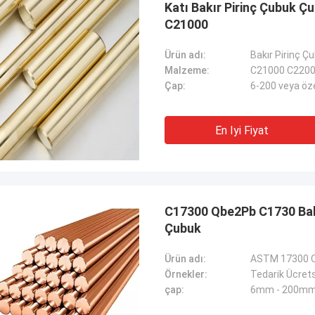
Katı Bakır Pirinç Çubuk 
C21000
Ürün adı:
Bakır Pirinç Ç
Malzeme:
C21000 C2200
Çap:
6-200 veya öze
En Iyi Fiyat
C17300 Qbe2Pb C1730 Bakı
Çubuk
Ürün adı:
Örnekler:
Tedarik Ücret
çap:
6mm - 200m