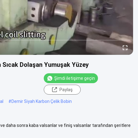
n Sıcak Dolaşan Yumuşak Yüzey
Şimdi iletişime geçin
Paylaş
al
#
Demir Siyah Karbon Çelik Bobin
r ve daha sonra kaba valsanlar ve finiş valsanlar tarafından şeritlere
 fazla göster