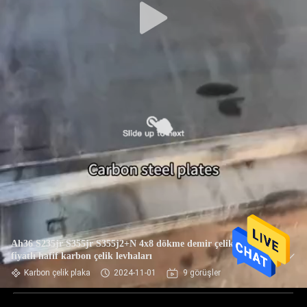
Ah36 S235jr S355jr S355j2+N 4x8 dökme demir çelik ucuz
fiyatlı hafif karbon çelik levhaları
Karbon çelik plaka
2024-11-01
9 görüşler