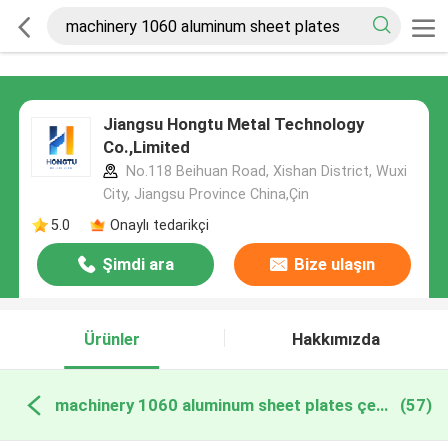
Jiangsu Hongtu Metal Technology
Co.,Limited
No.118 Beihuan Road, Xishan District, Wuxi
City, Jiangsu Province China,Çin
5.0
Onaylı tedarikçi
Şimdi ara
Bize ulaşın
Ürünler
Hakkımızda
machinery 1060 aluminum sheet plates çevrimiçi üretim
(57)