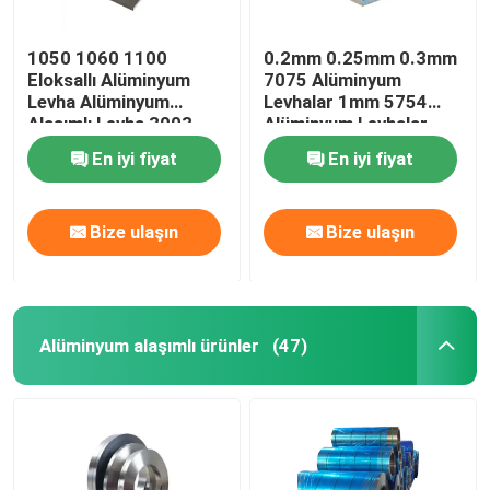
1050 1060 1100
0.2mm 0.25mm 0.3mm
Eloksallı Alüminyum
7075 Alüminyum
Levha Alüminyum
Levhalar 1mm 5754
Alaşımlı Levha 3003
Alüminyum Levhalar
5083 6061
H111
En iyi fiyat
En iyi fiyat
Bize ulaşın
Bize ulaşın
Alüminyum alaşımlı ürünler
(47)