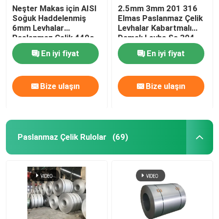
Neşter Makas için AISI
2.5mm 3mm 201 316
Soğuk Haddelenmiş
Elmas Paslanmaz Çelik
6mm Levhalar
Levhalar Kabartmalı
Paslanmaz Çelik 440c
Damalı Levha Ss 304
Çelik Levha
En iyi fiyat
En iyi fiyat
Bize ulaşın
Bize ulaşın
Paslanmaz Çelik Rulolar
(69)