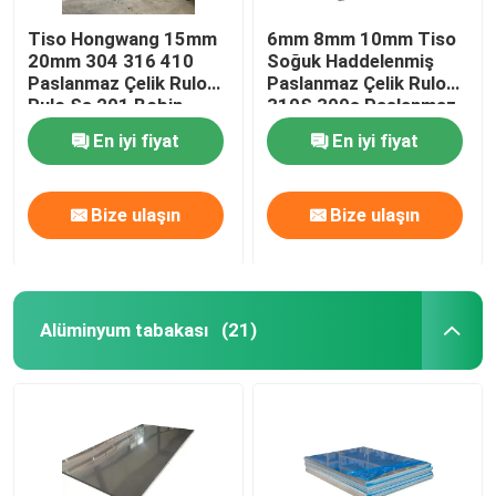
Tiso Hongwang 15mm
6mm 8mm 10mm Tiso
20mm 304 316 410
Soğuk Haddelenmiş
Paslanmaz Çelik Rulo
Paslanmaz Çelik Rulo
Rulo Ss 201 Bobin
310S 309s Paslanmaz
Çelik Şerit
En iyi fiyat
En iyi fiyat
Bize ulaşın
Bize ulaşın
Alüminyum tabakası
(21)