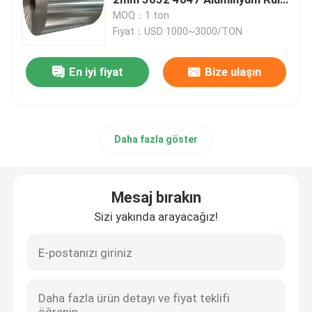
Rulo
MOQ：1 ton
Fiyat：USD 1000~3000/TON
Alüminyum tabakası
En iyi fiyat
Bize ulaşın
Alüminyum alaşımlı ürünler
Karbon çelik bobin
Daha fazla göster
Karbon çelik plaka
Mesaj bırakın
Karbon Çelik Boru
Sizi yakında arayacağız!
Paslanmaz Çelik Boru Boru
Paslanmaz Çelik Çubuk