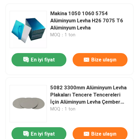
Makina 1050 1060 5754
Alüminyum Levha H26 7075 T6
Alüminyum Levha
MOQ：1 ton
En iyi fiyat
Bize ulaşın
5082 3300mm Alüminyum Levha
Plakaları Tencere Tencereleri
İçin Alüminyum Levha Çember
Yuvarlak Levha
MOQ：1 ton
En iyi fiyat
Bize ulaşın