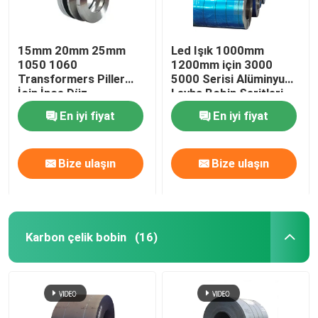
15mm 20mm 25mm
Led Işık 1000mm
1050 1060
1200mm için 3000
Transformers Piller
5000 Serisi Alüminyum
İçin İnce Düz
Levha Bobin Şeritleri
Alüminyum Şerit Bobin
En iyi fiyat
En iyi fiyat
Bize ulaşın
Bize ulaşın
Karbon çelik bobin
(16)