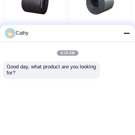
Ucuz Fiyat Sıcak Valla
Fabrika Fiyatı Sıcak
Karbon Çelik Bobin
Dolaştırılmış Karbon
Cathy
DC01 DX51D 235JR
Çelik Bobin 1.2mm
S275JR S355JR A36
1.5mm Kalınlığı Hafif
5mm Hafif Çelik Bobin
Çelik Yaprak Bobinleri
6:19 AM
En iyi fiyat
En iyi fiyat
Good day, what product are you looking 
for?
Bize ulaşın
Bize ulaşın
Daha fazla göster
Ana sayfa
Hakkımızda
Bize ulaşın
Desktop Site
Site Haritası
Gizlilik Politikası